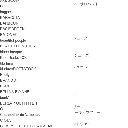
AXESQUIN
ALL IN ONE
/ オールインワン・サロペット
B
bagjack
BARACUTA
BARBOUR
SHOES
BASISBROEK
SHOES ALL ITEM
SNEAKERS
/ スニーカー
BATONER
DRESS SHOES
/ ドレスシューズ
beautiful people
BOOTS
/ ブーツ
BEAUTIFUL SHOES
PUMPS
/ パンプス
blanc basque
BALLET SHOES
/ バレエシューズ
Blue Books CO.
SANDALS
/ サンダル
blurhms
OTHER SHOES
/ その他シューズ
blurhmsROOTSTOCK
Brady
BRAND X
BRING
GOODS
BRU NA BOINNE
GOODS ALL ITEM
HAT
/ 帽子・ヘッドウェア
buntA
BAG
/ バッグ
BURLAP OUTFITTER
ACCESSARY
/ アクセサリー
C
STOLE&MUFFLER
/ ストール・マフラー
Charpentier de Vaisseau
LEG WEAR
/ 靴下
CIOTA
HAND WEAR
/ 手袋・ハンドウェア
COMFY OUTDOOR GARMENT