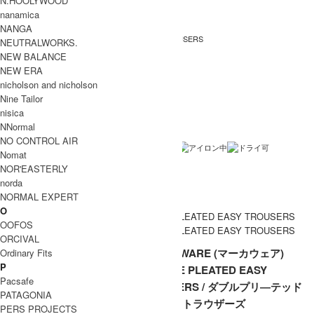
N.HOOLYWOOD
nanamica
MARKAWARE (マーカウェア)
ブランド名
NANGA
DOUBLE PLEATED EASY TROUSERS
商品名
NEUTRALWORKS.
NEW BALANCE
A26A93PT02C
型番
NEW ERA
Navy , Black
カラー
nicholson and nicholson
Nine Tailor
コットン100％
素材
nisica
NNormal
日本製
生産国
NO CONTROL AIR
洗濯表記
Nomat
NOR'EASTERLY
裏地 / 透け感
norda
ネコポス / メール便 利用不可
備考
NORMAL EXPERT
O
OOFOS
ORCIVAL
MARKAWARE (マーカウェア)
Ordinary Fits
P
DOUBLE PLEATED EASY
Pacsafe
TROUSERS / ダブルプリ―テッド
PATAGONIA
イージートラウザーズ
PERS PROJECTS