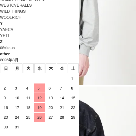
WESTOVERALLS
WILD THINGS
WOOLRICH
Y
YAECA
YETI
Z
08sircus
other
2026年8月
日
月
火
水
木
金
土
1
2
3
4
5
6
7
8
9
10
11
12
13
14
15
16
17
18
19
20
21
22
23
24
25
26
27
28
29
30
31