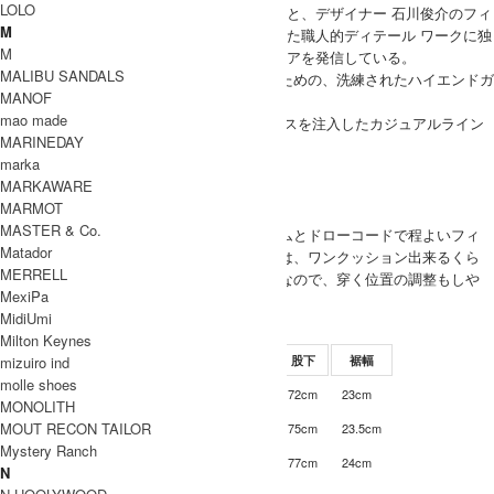
LOLO
ーチを国内で行う。そんな確固たる精神のもと、デザイナー 石川俊介のフィ
M
ルターを通じ、古き良き時代から培われてきた職人的ディテール ワークに独
M
自のモダニズムとウィットを盛り込んだウエアを発信している。
MALIBU SANDALS
MARKAWARE（マーカウェア）は、大人のための、洗練されたハイエンドガ
MANOF
ーメントを提案
mao made
marka（マーカ）は、より都会的なエッセンスを注入したカジュアルライン
MARINEDAY
MARKAWARE 取り扱い商品
marka
MODEL
MARKAWARE
(SIZE) 2 / 身長 176cm
MARMOT
MASTER & Co.
(VOICE) ウエストは、ゴムとドローコードで程よいフィ
MEN
Matador
ット感でした。レングスは、ワンクッション出来るくら
MERRELL
いの丈感。イージー仕様なので、穿く位置の調整もしや
MexiPa
すいと思います。
MidiUmi
SIZE
Milton Keynes
mizuiro ind
サイズ
ウエスト
ワタリ
股上
股下
裾幅
molle shoes
81cm-91cm
32cm
31cm
72cm
23cm
1
MONOLITH
MOUT RECON TAILOR
86cm-97cm
33cm
32cm
75cm
23.5cm
2
Mystery Ranch
92cm-100cm
34cm
33cm
77cm
24cm
3
N
INFORMATION