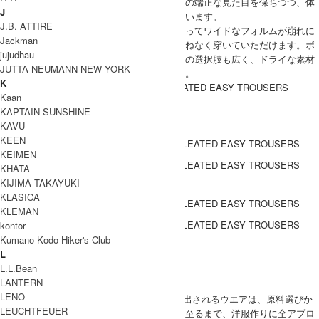
ろ身頃のみゴム仕様になっており、正面からの端正な見た目を保ちつつ、体
J
へのフィット感と動作時の快適さを両立しています。
J.B. ATTIRE
サバイバルクロスのしっかりとした厚みによってワイドなフォルムが崩れに
Jackman
くく美しく保たれるため、日常着として気兼ねなく穿いていただけます。ボ
jujudhau
リュームのあるスニーカーから革靴まで足元の選択肢も広く、ドライな素材
JUTTA NEUMANN NEW YORK
感がシンプルな装いにもよく馴染む一本です。
K
MARKAWARE(マーカウェア) DOUBLE PLEATED EASY TROUSERS
Kaan
KAPTAIN SUNSHINE
COODINATE
KAVU
KEEN
KEIMEN
KHATA
KIJIMA TAKAYUKI
DETAIL
KLASICA
KLEMAN
kontor
Kumano Kodo Hiker's Club
ブランド紹介
L
L.L.Bean
LANTERN
MARKAWARE
LENO
MARKAWARE、markaの2ブランドから生み出されるウエアは、原料選びか
LEUCHTFEUER
ら紡績、製織、染色、縫製、プレス、加工に至るまで、洋服作りに全アプロ