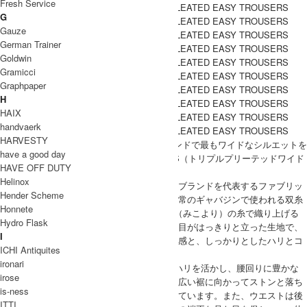
Fresh Service
G
Gauze
German Trainer
Goldwin
Gramicci
Graphpaper
H
HAIX
handvaerk
HARVESTY
MARKAWARE（マーカウェア）より、ブランドで最もワイドなシルエットを
have a good day
持つ『TRIPLE PLEATED WIDE TROUSERS（トリプルプリーテッドワイド
HAVE OFF DUTY
トラウザーズ）』。
Helinox
生地には、オーガニックコットンを使用したブランドを代表するファブリッ
Hender Scheme
クのひとつ「サバイバルクロス」を採用。通常のギャバジンで使われる双糸
Honnete
ではなく、3本の糸を撚り合わせた三子撚り（みこより）の糸で織り上げる
Hydro Flask
ことで、適度な厚みと高い耐久性を実現。綾目がはっきりと立った生地で、
I
強撚糸ならではのジャリっとしたドライな質感と、しっかりとしたハリとコ
ICHI Antiquites
シが特徴です。
ironari
フロントに配された3本のプリーツが生地のハリを活かし、腰回りに豊かな
irose
立体感を生み出しています。そこから裾幅の広い裾に向かってストンと落ち
is-ness
る、迫力のあるワイドシルエットに設計されています。また、ウエストは後
ITTI