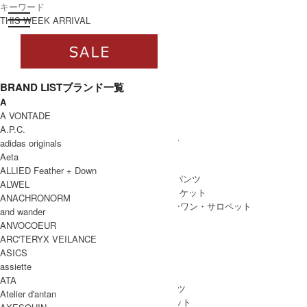
toggle navigation
ログイン
THIS WEEK ARRIVAL
BRAND LIST
ブランド一覧
A
すべて
A VONTADE
WOMEN
A.P.C.
WOMEN ALL ITEM
ONE PIECE
/ ワンピース
adidas originals
TOPS
/ トップス
Aeta
SKIRT
/ スカート
ALLIED Feather + Down
BOTTOMS
/ ボトムス・パンツ
ALWEL
OUTER
/ アウター・ジャケット
ANACHRONORM
ALL IN ONE
/ オールインワン・サロペット
and wander
ANVOCOEUR
ARC'TERYX VEILANCE
ASICS
MEN
assiette
MEN ALL ITEM
TOPS
/ トップス
ATA
BOTTOMS
/ ボトムス・パンツ
Atelier d'antan
OUTER
/ アウター・ジャケット