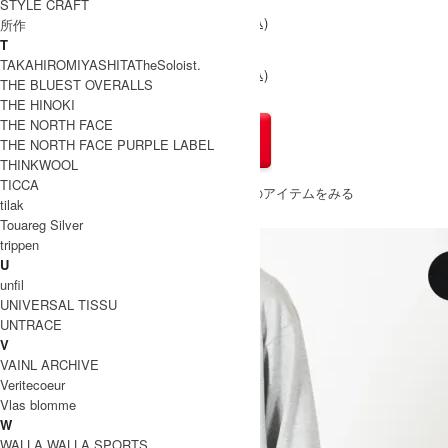
STYLE CRAFT
31,900円(税込)
31,900円(税込)
所作
Size 2
△
△
T
TAKAHIROMIYASHITATheSoloist.
31,900円(税込)
31,900円(税込)
THE BLUEST OVERALLS
Size 3
×
×
THE HINOKI
THE NORTH FACE
THE NORTH FACE PURPLE LABEL
THINKWOOL
TICCA
» もうすこしMARKAWARE (マーカウェア)のアイテムをみる
tilak
Touareg Silver
trippen
U
unfil
UNIVERSAL TISSU
UNTRACE
V
VAINL ARCHIVE
Veritecoeur
Vlas blomme
W
WALLA WALLA SPORTS