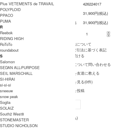
Plus VETEMENTS de TRAVAIL
型番
426224017
POLYPLOID
定価
31,900円(税込)
PPACO
PUMA
販売価格
31,900円(税込)
R
Reebok
購入数
RIDING HIGH
» 採寸方法について
RoToTo
» 特定商取引法に基づく表記
roundabout
買い物を続ける
S
Salomon
この商品について問い合わせる
SEDAN ALL-PURPOSE
この商品を友達に教える
SEIL MARSCHALL
SI-HIRAI
レビューを見る(0件)
si-si-si
レビューを投稿
sneeuw
snow peak
Soglia
Navy
Black
SOLAIZ
South2 West8
31,900円(税込)
Size 1
STONEMASTER
31,900円(税込)
△
STUDIO NICHOLSON