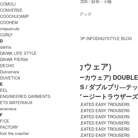
WALLET&GENERAL GOODS
/ 財布・小物
COMOLI
BELT
/ ベルト
CONVERSE
OTHER GOODS
/ その他グッズ
COOCHUCAMP
COOHEM
crepuscule
CURLY
BRAND一覧
SHOP INFO
DIALY
STYLE BLOG
D
BRAND一覧
dahl'ia
DAIWA LIFE STYLE
DAIWA PIER39
MARKAWARE (マーカウェア)
DECHO
Dulcamara
MARKAWARE (マーカウェア) DOUBLE
DUVETICA
E
PLEATED EASY TROUSERS / ダブルプリ―テッ
EEL
ド イージートラウザーズ
ENGINEERED GARMENTS
ETS.MATERIAUX
evameva
F
F/CE.
FACTORY
foot the coacher