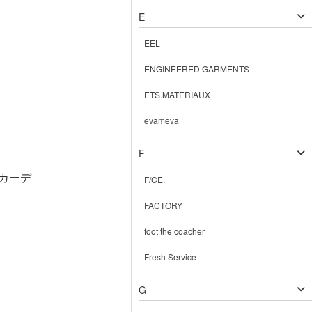
E
EEL
ENGINEERED GARMENTS
ETS.MATERIAUX
evameva
F
プカーデ
F/CE.
FACTORY
foot the coacher
Fresh Service
G