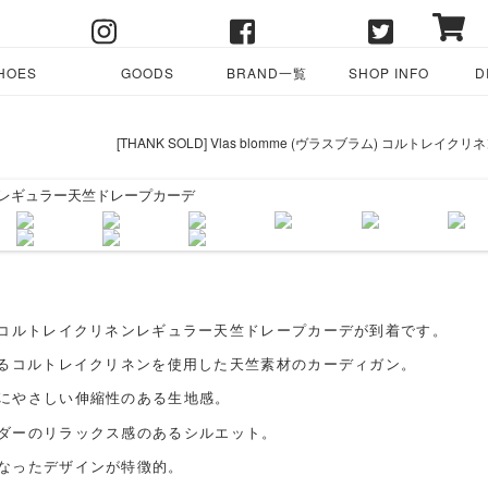
HOES
GOODS
BRAND一覧
SHOP INFO
D
[THANK SOLD] Vlas blomme (ヴラスブラム) コルト
より、コルトレイクリネンレギュラー天竺ドレープカーデが到着です。
材であるコルトレイクリネンを使用した天竺素材のカーディガン。
にやさしい伸縮性のある生地感。
ダーのリラックス感のあるシルエット。
なったデザインが特徴的。