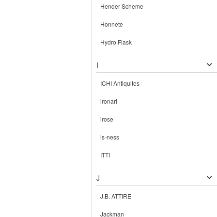
Hender Scheme
Honnete
Hydro Flask
I
ICHI Antiquites
ironari
irose
is-ness
ITTI
J
J.B. ATTIRE
Jackman