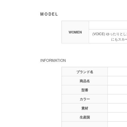
MODEL
WOMEN
(VOICE) ゆった
にもスカ
INFORMATION
ブランド名
商品名
型番
カラー
素材
生産国