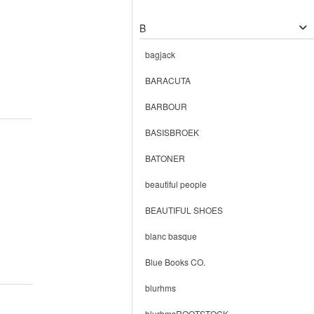
B
bagjack
BARACUTA
BARBOUR
BASISBROEK
BATONER
beautiful people
BEAUTIFUL SHOES
blanc basque
Blue Books CO.
blurhms
blurhmsROOTSTOCK