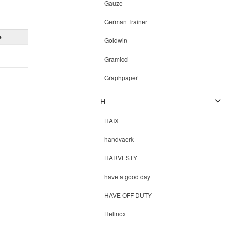
Gauze
German Trainer
e
Goldwin
Gramicci
Graphpaper
H
HAIX
handvaerk
HARVESTY
have a good day
HAVE OFF DUTY
Helinox