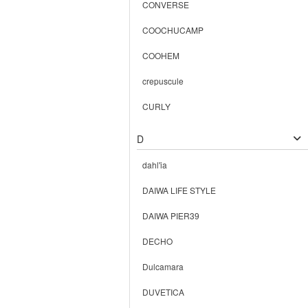
CONVERSE
COOCHUCAMP
COOHEM
crepuscule
CURLY
D
dahl'ia
DAIWA LIFE STYLE
DAIWA PIER39
DECHO
Dulcamara
DUVETICA