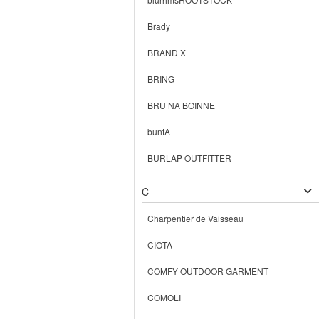
Brady
BRAND X
BRING
BRU NA BOINNE
buntA
BURLAP OUTFITTER
C
Charpentier de Vaisseau
CIOTA
COMFY OUTDOOR GARMENT
COMOLI