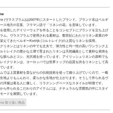
mme
lomme (ヴラスブラム)は2007年にスタートしたブランド。ブランド名はベルギ
ース地方の言葉、フラマン語で「リネンの花」を意味しています。
を使用したデイリーウェアを作ることをコンセプトにブランドを立ち上げ
ラム。ヴラスブラムで使用される素材は、数世紀にわたりリネン産業の中
えてきたベルギーKortrijk (コルトレイク)の上質なリネンを採用。
クリネンとはリネンの中でも丈夫で、弾力性と均一性の高いワンランク上
ルトレイクの豊かな土壌で育まれたリネンは天然繊維として素朴な表情を
な膨らみとコシ、光沢感を持っています。アイリッシュリネンの原料でも
レイクリネンは、ヨーロッパでは世界トップの品質を誇るリネンとして高
ています。
ムでは上質素材を昔ながらの伝統技術を使って織り上げていくので、一般
生地よりもふんわり、柔らかな生地が仕上がります。そうして作られるヴ
の洋服は着る人に優しく、リラクシングベースなスタイルが特徴です。
から作られるこだわりのアイテムには、ナチュラルな雰囲気の中にスタイ
モードを展開しています。
lomme 取り扱い商品