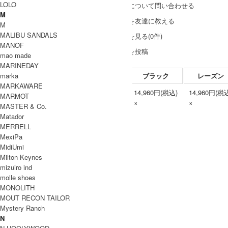
LOLO
この商品について問い合わせる
M
この商品を友達に教える
M
MALIBU SANDALS
レビューを見る(0件)
MANOF
レビューを投稿
mao made
MARINEDAY
marka
ブラック
レーズン
MARKAWARE
14,960円(税込)
14,960円(税
MARMOT
Free
×
×
MASTER & Co.
Matador
MERRELL
MexiPa
MidiUmi
Milton Keynes
mizuiro ind
molle shoes
MONOLITH
MOUT RECON TAILOR
Mystery Ranch
N