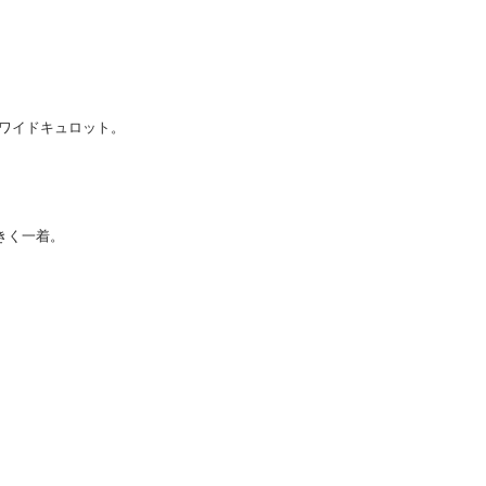
たワイドキュロット。
きく一着。