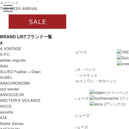
toggle navigation
ログイン
THIS WEEK ARRIVAL
BRAND LIST
ブランド一覧
A
すべて
WOMEN
A VONTADE
WOMEN ALL ITEM
ONE PIECE
/ ワンピース
A.P.C.
TOPS
/ トップス
adidas originals
SKIRT
/ スカート
Aeta
BOTTOMS
/ ボトムス・パンツ
ALLIED Feather + Down
OUTER
/ アウター・ジャケット
ALWEL
ALL IN ONE
/ オールインワン・サロペット
ANACHRONORM
SHOES
and wander
SHOES ALL ITEM
SNEAKERS
/ スニーカー
ANVOCOEUR
DRESS SHOES
/ ドレスシューズ
ARC'TERYX VEILANCE
BOOTS
/ ブーツ
ASICS
PUMPS
/ パンプス
assiette
BALLET SHOES
/ バレエシューズ
ATA
SANDALS
/ サンダル
Atelier d'antan
OTHER SHOES
/ その他シューズ