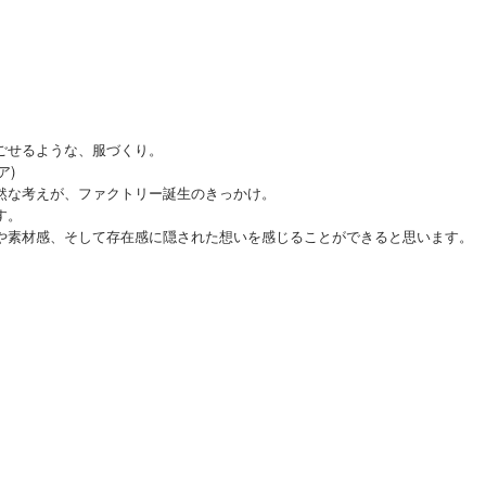
ごせるような、服づくり。
ア)
然な考えが、ファクトリー誕生のきっかけ。
す。
や素材感、そして存在感に隠された想いを感じることができると思います。