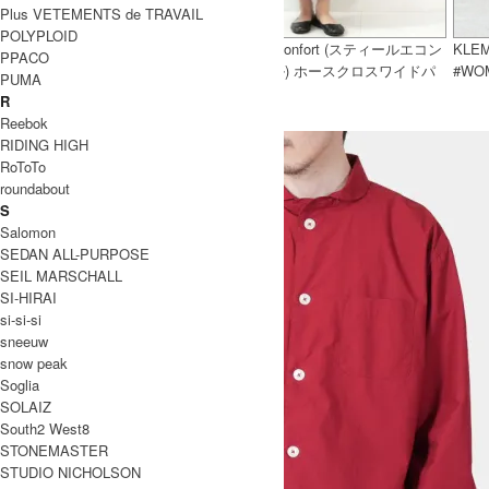
Plus VETEMENTS de TRAVAIL
POLYPLOID
RoToTo (ロトト) PILE CAMO
style + confort (スティールエコン
KLE
PPACO
CREW SOCKS / パイルカモクル
フォール) ホースクロスワイドパ
#WO
PUMA
ーソックス
ンツ
R
Reebok
RIDING HIGH
RoToTo
roundabout
S
Salomon
SEDAN ALL-PURPOSE
SEIL MARSCHALL
SI-HIRAI
si-si-si
sneeuw
snow peak
Soglia
SOLAIZ
South2 West8
STONEMASTER
STUDIO NICHOLSON