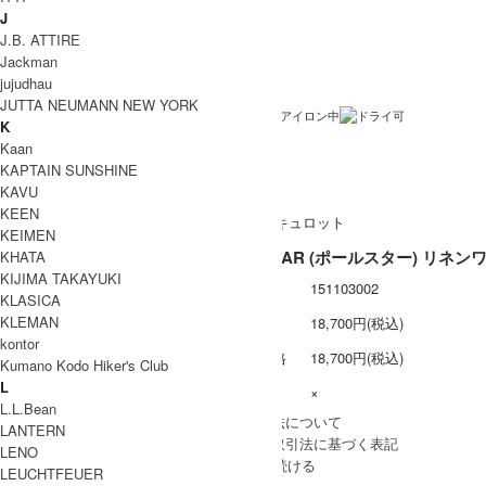
カラー
J
J.B. ATTIRE
リネン 100%
素材
Jackman
jujudhau
日本製
生産国
JUTTA NEUMANN NEW YORK
洗濯表記
K
Kaan
裏地 / 透け感
KAPTAIN SUNSHINE
ネコポス / メール便 利用不可
備考
KAVU
KEEN
KEIMEN
POLESTAR (ポールスター) リネ
KHATA
KIJIMA TAKAYUKI
型番
151103002
KLASICA
KLEMAN
定価
18,700円(税込)
kontor
販売価格
18,700円(税込)
Kumano Kodo Hiker's Club
L
在庫数
×
L.L.Bean
» 採寸方法について
LANTERN
» 特定商取引法に基づく表記
LENO
買い物を続ける
LEUCHTFEUER