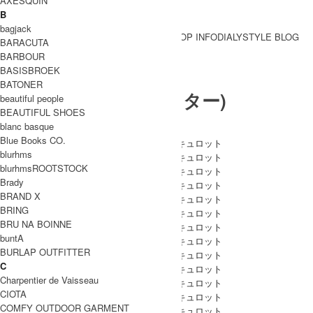
AXESQUIN
B
bagjack
BRAND一覧
SHOP INFO
DIALY
STYLE BLOG
BARACUTA
BRAND一覧
BARBOUR
BASISBROEK
BATONER
POLESTAR (ポールスター)
beautiful people
BEAUTIFUL SHOES
blanc basque
Blue Books CO.
blurhms
blurhmsROOTSTOCK
Brady
BRAND X
BRING
BRU NA BOINNE
buntA
BURLAP OUTFITTER
C
Charpentier de Vaisseau
CIOTA
COMFY OUTDOOR GARMENT