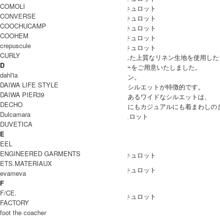
COMOLI
CONVERSE
COOCHUCAMP
COOHEM
crepuscule
CURLY
POLESTARの定番、厚みのあるしっかりとした上質なリネン生地を使用し
D
今季は、人気のレーズン、ブラックの2カラーをご用意いたしました。
dahl'ia
ウエストはゴムと紐のみのシンプルなデザイン。
DAIWA LIFE STYLE
ボリュームのあるとてもキレイなＡラインのシルエットが特徴的です。
DAIWA PIER39
無駄のないシンプルなデザイン、カバー力もあるワイドなシルエットは、
DECHO
オールシーズンお楽しみいただけ、キレイめにもカジュアルにも着まわしの
Dulcamara
POLESTAR(ポールスター) リネンワイドキュロット
DUVETICA
COODINATE
E
EEL
ENGINEERED GARMENTS
ETS.MATERIAUX
evameva
F
DETAIL
F/CE.
FACTORY
foot the coacher
Coordinate Item