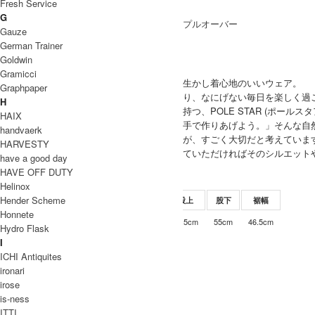
Fresh Service
G
Gauze
ブランド紹介
German Trainer
Goldwin
POLESTAR
Gramicci
コットンやリネンなどの天然素材の持ち味を生かし着心地のいいウェア。
Graphpaper
シンプルな中にも、すこしの遊びゴコロがあり、なにげない毎日を楽しく過
H
アトリエとファクトリーを兵庫県、宝塚市に持つ、POLE STAR (ポールスタ
HAIX
「自分たちのデザインした服は、自分たちの手で作りあげよう。」そんな自
handvaerk
彼らは服をつくるうえで、作り手同士の距離が、すごく大切だと考えていま
HARVESTY
一見シンプルですが、ただ実際に触れて、着ていただければそのシルエット
have a good day
POLESTAR 取り扱い商品
HAVE OFF DUTY
SIZE
Helinox
Hender Scheme
サイズ
ウエスト
ワタリ幅
股上
股下
裾幅
Honnete
68-78cm
45cm
38.5cm
55cm
46.5cm
FREE
Hydro Flask
INFORMATION
I
ICHI Antiquites
POLESTAR (ポールスター)
ブランド名
ironari
リネンワイドキュロット
商品名
irose
is-ness
PS-7005
型番
ITTI