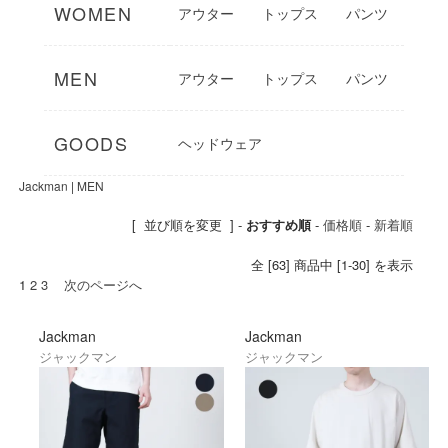
立。当初はストッキングだけの製造でした
WOMEN
アウター
トップス
パンツ
が、野球狂であった田辺貢は、アイデアマ
ンとして次々と新たな技術を生み出し、そ
の後ユニフォームやグラブの製造まで手掛
MEN
アウター
トップス
パンツ
けていきます。見栄をはることで豊かな心
を得たいーそんな思いが裏にはありまし
た。Jackman(ジャックマン)はその創業時
GOODS
ヘッドウェア
からの技術と精神を引き継ぎ 独自の視点で
の“あまのじゃく”なモノづくりにより着る人
Jackman
|
MEN
に高度な満足感を提供しています。
ブランド名の"Jack"とは"ホームラン・高く
[ 並び順を変更 ] -
おすすめ順
-
価格順
-
新着順
打ち上げる"の意味を持ち、それは創業者、
田辺貢の憧れていたアメリカンベースボー
全 [63] 商品中 [1-30] を表示
ルに由来しています。コンセプトは「アメ
1
2
3
次のページへ
リカンスポーツフリークのワードローブ」
Made in Japan、Made in USAを中心とした
こだわりのプロダクツは、熱狂的なアメリ
Jackman
Jackman
カンスポーツの愛好者が愛着を持ってスト
ジャックマン
ジャックマン
ックし、古いものに新しいものを加えて完
成させていく…そんなワードローブを目指
しています。