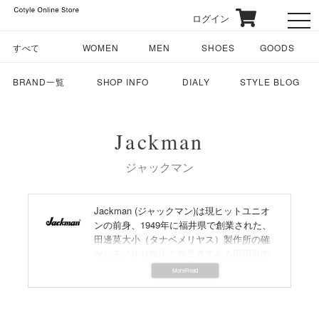
ログイン
toggl
すべて
WOMEN
MEN
SHOES
GOODS
BRAND一覧
SHOP INFO
DIALY
STYLE BLOG
Jackman
ジャックマン
Jackman (ジャックマン)は現ヒットユニオ
ンの前身、1949年に福井県で創業された、
田邊莫大小（タナベメリヤス）製作所の確
かなモノ作り技術と創業者である田辺貢の
精神を受け継ぎ誕生したファクトリーブラ
ンド。
田辺貢は戦後アメリカンスポーツ、アメリ
カンベースボールに憧れ脱サラし工場を設