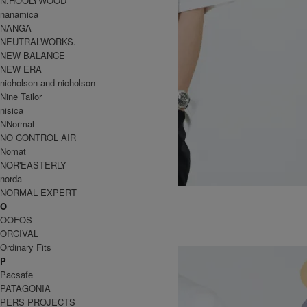
N.HOOLYWOOD
nanamica
NANGA
NEUTRALWORKS.
NEW BALANCE
NEW ERA
nicholson and nicholson
Nine Tailor
nisica
NNormal
NO CONTROL AIR
Nomat
NOR'EASTERLY
norda
NORMAL EXPERT
ONE POINT LOGO TEE
O
4,950円(税込)
3,960円(税込)
OOFOS
GRAMICCI
ORCIVAL
グラミチ
Ordinary Fits
P
Pacsafe
PATAGONIA
PERS PROJECTS