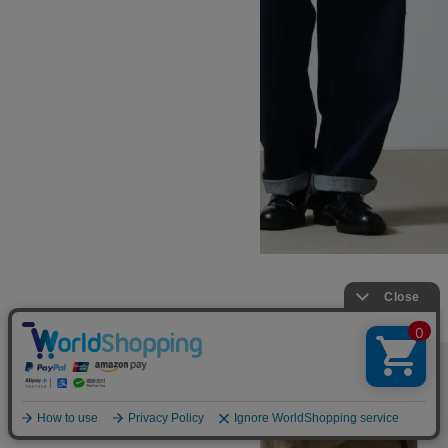
ROCK SLIDE DENIM PANT
SOLD OUT
GRAMICCI
グラミチ