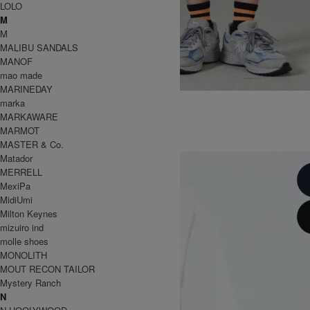
LOLO
M
M
MALIBU SANDALS
MANOF
mao made
MARINEDAY
NYLON PACKABLE G-SHORT
marka
8,800円(税込)
7,040円(税込)
MARKAWARE
GRAMICCI
MARMOT
グラミチ
MASTER & Co.
Matador
MERRELL
MexiPa
MidiUmi
Milton Keynes
mizuiro ind
molle shoes
MONOLITH
MOUT RECON TAILOR
Mystery Ranch
N