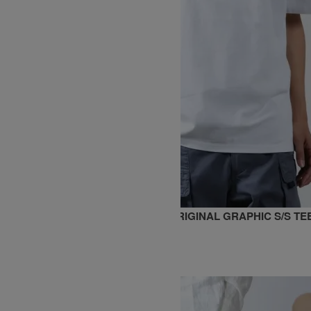
Gramicci×ALL WEATHER PROOF ORIGINAL GRAPHIC S/S TEE
8,800円(税込)
5,280円(税込)
GRAMICCI
グラミチ