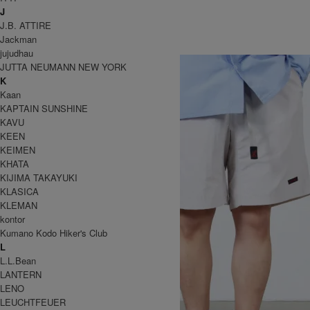
全 [74] 商品中 [1-30] を表示
J
1
2
3
次のページへ
J.B. ATTIRE
GRAMICCI
Jackman
グラミチ
jujudhau
JUTTA NEUMANN NEW YORK
K
Kaan
KAPTAIN SUNSHINE
KAVU
KEEN
KEIMEN
KHATA
KIJIMA TAKAYUKI
KLASICA
KLEMAN
kontor
Kumano Kodo Hiker's Club
L
L.L.Bean
LANTERN
LENO
LEUCHTFEUER