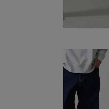
T/C TWILL TUCK TAPERED PANT
SOLD OUT
GRAMICCI
グラミチ