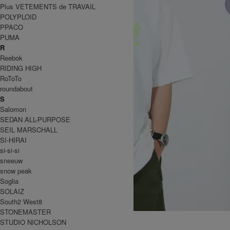
Plus VETEMENTS de TRAVAIL
POLYPLOID
PPACO
PUMA
R
Reebok
RIDING HIGH
RoToTo
roundabout
S
Salomon
SEDAN ALL-PURPOSE
SEIL MARSCHALL
SI-HIRAI
si-si-si
sneeuw
snow peak
Soglia
SOLAIZ
South2 West8
STONEMASTER
RUNNING MAN TEE
STUDIO NICHOLSON
7,700円(税込)
6,160円(税込)