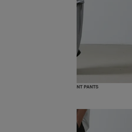
Gramicci×ALWAYTH ZIP-OFF PIGMENT PANTS
SOLD OUT
GRAMICCI
グラミチ