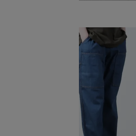
NN-SHORTS
SOLD OUT
GRAMICCI
グラミチ