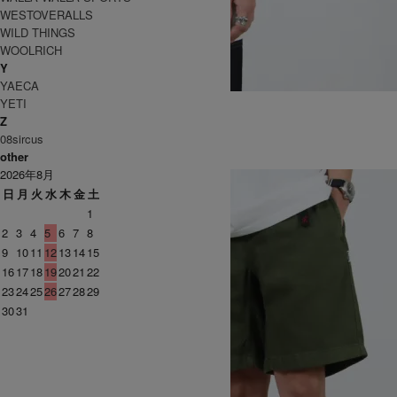
WESTOVERALLS
WILD THINGS
WOOLRICH
Y
YAECA
TURTLE TEE
YETI
7,700円(税込)
Z
6,160円(税込)
08sircus
GRAMICCI
other
グラミチ
2026年8月
日
月
火
水
木
金
土
1
2
3
4
5
6
7
8
9
10
11
12
13
14
15
16
17
18
19
20
21
22
23
24
25
26
27
28
29
30
31