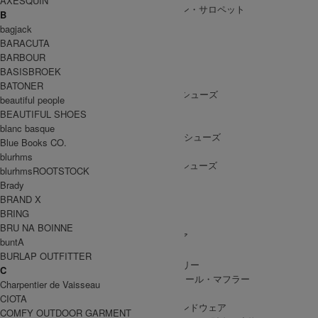
AXESQUIN
ALL IN ONE
/ オールインワン・サロペット
B
bagjack
BARACUTA
BARBOUR
SHOES
BASISBROEK
SHOES ALL ITEM
SNEAKERS
/ スニーカー
BATONER
DRESS SHOES
/ ドレスシューズ
beautiful people
BOOTS
/ ブーツ
BEAUTIFUL SHOES
PUMPS
/ パンプス
blanc basque
BALLET SHOES
/ バレエシューズ
Blue Books CO.
SANDALS
/ サンダル
blurhms
OTHER SHOES
/ その他シューズ
blurhmsROOTSTOCK
Brady
BRAND X
BRING
GOODS
BRU NA BOINNE
GOODS ALL ITEM
HAT
/ 帽子・ヘッドウェア
buntA
BAG
/ バッグ
BURLAP OUTFITTER
ACCESSARY
/ アクセサリー
C
STOLE&MUFFLER
/ ストール・マフラー
Charpentier de Vaisseau
LEG WEAR
/ 靴下
CIOTA
HAND WEAR
/ 手袋・ハンドウェア
COMFY OUTDOOR GARMENT