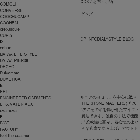
WALLET&GENERAL GOODS
/ 財布・小物
COMOLI
BELT
/ ベルト
CONVERSE
OTHER GOODS
/ その他グッズ
COOCHUCAMP
COOHEM
crepuscule
CURLY
BRAND一覧
SHOP INFO
DIALY
STYLE BLOG
D
BRAND一覧
dahl'ia
DAIWA LIFE STYLE
DAIWA PIER39
GRAMICCI
DECHO
Dulcamara
グラミチ
DUVETICA
E
EEL
GRAMICCI(グラミチ)は1970年代にカリフォルニアのヨセミテを中心に数々
ENGINEERED GARMENTS
のルートを開拓し、伝説のクライマー集団「THE STONE MASTERS(ザ ス
ETS.MATERIAUX
トーンマスターズ)」の一員としてアウトドア界にその名を轟かせたマイク・
evameva
グラハムが、当時のクライミングウエアでは満足できず、独自の手法で機能
F
性に富んだウエアづくりに着手し、1982年に「柔軟性に富み、着心地のよい
F/CE.
もの」をコンセプトに、カリフォルニアの小さな倉庫で立ち上げたアウトド
FACTORY
アブランド。
foot the coacher