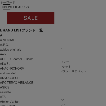
toggle navigation
ログイン
THIS WEEK ARRIVAL
BRAND LIST
ブランド一覧
A
すべて
A VONTADE
WOMEN
A.P.C.
WOMEN ALL ITEM
ONE PIECE
/ ワンピース
adidas originals
TOPS
/ トップス
Aeta
SKIRT
/ スカート
ALLIED Feather + Down
BOTTOMS
/ ボトムス・パンツ
ALWEL
OUTER
/ アウター・ジャケット
ANACHRONORM
ALL IN ONE
/ オールインワン・サロペット
and wander
ANVOCOEUR
ARC'TERYX VEILANCE
ASICS
MEN
assiette
MEN ALL ITEM
TOPS
/ トップス
ATA
BOTTOMS
/ ボトムス・パンツ
Atelier d'antan
OUTER
/ アウター・ジャケット