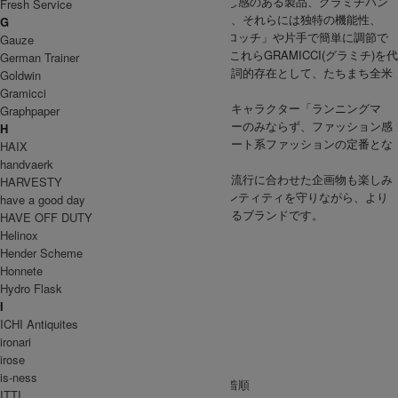
GRAMICCI(グラミチ)の製品染め、且つ着晒し感のある製品、グラミチパン
Fresh Service
ツとグラミチショーツは伝説的なものとなり、それらには独特の機能性、
G
180度自然な開脚を可能にした「ガゼットクロッチ」や片手で簡単に調節で
Gauze
きる「Webbingベルト」が装備されており、これらGRAMICCI(グラミチ)を代
German Trainer
表するパンツは、クライミングパンツの代名詞的存在として、たちまち全米
Goldwin
に広がり、日本でも受け入れられています。
Gramicci
さらにアウトドアへの情熱を表現した個性的キャラクター「ランニングマ
Graphpaper
ン」がブランドのアイコンとなり、クライマーのみならず、ファッション感
H
度の高い若年層の間に支持を得、今やストリート系ファッションの定番とな
HAIX
っています。
handvaerk
ベーシックなパンツなどの他に、その時々の流行に合わせた企画物も楽しみ
HARVESTY
のひとつで、GRAMICCI(グラミチ)のアイデンティティを守りながら、より
have a good day
ファッションへの幅を広げ、進化し続けているブランドです。
HAVE OFF DUTY
WOMEN
Helinox
パンツ
Hender Scheme
MEN
Honnete
トップス
Hydro Flask
パンツ
I
UNISEX
ICHI Antiquites
パンツ
ironari
GRAMICCI
|
MEN
irose
is-ness
[ 並び順を変更 ] -
おすすめ順
-
価格順
-
新着順
ITTI