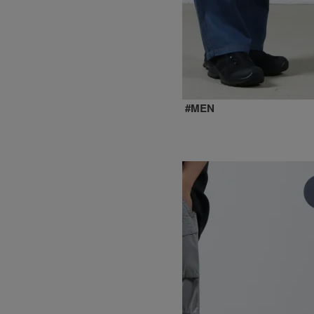
× and wander DENIM BAGGY PANTS #MEN
SOLD OUT
GRAMICCI
グラミチ