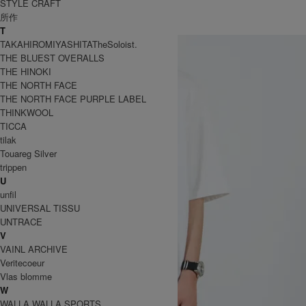
STYLE CRAFT
GRAMICCI
所作
グラミチ
T
TAKAHIROMIYASHITATheSoloist.
THE BLUEST OVERALLS
THE HINOKI
THE NORTH FACE
THE NORTH FACE PURPLE LABEL
THINKWOOL
TICCA
tilak
Touareg Silver
trippen
U
unfil
UNIVERSAL TISSU
UNTRACE
V
VAINL ARCHIVE
Veritecoeur
Vlas blomme
W
WALLA WALLA SPORTS