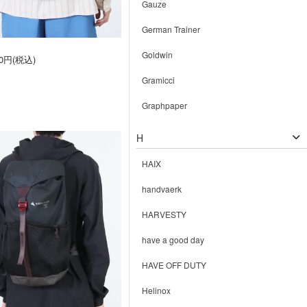
Gauze
German Trainer
Goldwin
30円(税込)
Gramicci
Graphpaper
H
HAIX
handvaerk
HARVESTY
have a good day
HAVE OFF DUTY
Helinox