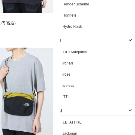
Hender Scheme
Honnete
L
80円(税込)
Hydro Flask
I
ICHI Antiquites
ironari
irose
is-ness
ITTI
J
J.B. ATTIRE
Jackman