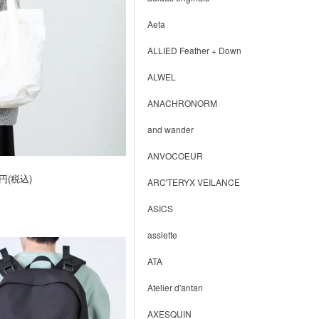
Aeta
ALLIED Feather + Down
ALWEL
ANACHRONORM
and wander
ANVOCOEUR
6円(税込)
ARC'TERYX VEILANCE
ASICS
assiette
ATA
Atelier d'antan
AXESQUIN