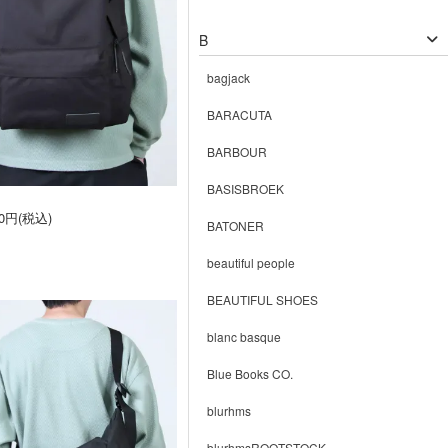
B
bagjack
BARACUTA
BARBOUR
BASISBROEK
40円(税込)
BATONER
beautiful people
BEAUTIFUL SHOES
blanc basque
Blue Books CO.
blurhms
blurhmsROOTSTOCK