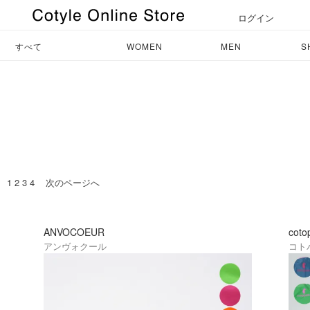
ログイン
すべて
WOMEN
MEN
S
1
2
3
4
次のページへ
ANVOCOEUR
coto
アンヴォクール
コト