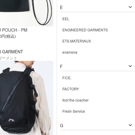
E
EEL
 POUCH - PM
ENGINEERED GARMENTS
00円(税込)
ETS.MATERIAUX
R GARMENT
evameva
ガーメント
F
F/CE.
FACTORY
foot the coacher
Fresh Service
G