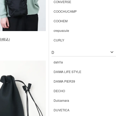
CONVERSE
COOCHUCAMP
COOHEM
crepuscule
円(税込)
CURLY
D
dahl'ia
DAIWA LIFE STYLE
DAIWA PIER39
DECHO
Dulcamara
DUVETICA