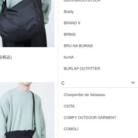
Brady
BRAND X
BRING
BRU NA BOINNE
円(税込)
buntA
BURLAP OUTFITTER
C
Charpentier de Vaisseau
CIOTA
COMFY OUTDOOR GARMENT
COMOLI