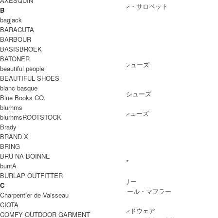
AXESQUIN
ALL IN ONE
/ オールインワン・サロペット
B
bagjack
BARACUTA
BARBOUR
SHOES
BASISBROEK
SHOES ALL ITEM
SNEAKERS
/ スニーカー
BATONER
DRESS SHOES
/ ドレスシューズ
beautiful people
BOOTS
/ ブーツ
BEAUTIFUL SHOES
PUMPS
/ パンプス
blanc basque
BALLET SHOES
/ バレエシューズ
Blue Books CO.
SANDALS
/ サンダル
blurhms
OTHER SHOES
/ その他シューズ
blurhmsROOTSTOCK
Brady
BRAND X
BRING
GOODS
BRU NA BOINNE
GOODS ALL ITEM
HAT
/ 帽子・ヘッドウェア
buntA
BAG
/ バッグ
BURLAP OUTFITTER
ACCESSARY
/ アクセサリー
C
STOLE&MUFFLER
/ ストール・マフラー
Charpentier de Vaisseau
LEG WEAR
/ 靴下
CIOTA
HAND WEAR
/ 手袋・ハンドウェア
COMFY OUTDOOR GARMENT