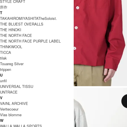
STYLE CRAFT
所作
T
TAKAHIROMIYASHITATheSoloist.
THE BLUEST OVERALLS
THE HINOKI
THE NORTH FACE
THE NORTH FACE PURPLE LABEL
THINKWOOL
TICCA
tilak
Touareg Silver
trippen
U
unfil
UNIVERSAL TISSU
UNTRACE
V
VAINL ARCHIVE
Veritecoeur
Vlas blomme
W
WALLA WALLA SPORTS