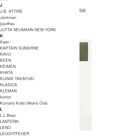
アウター
シャツ
トップス
パンツ
J
[ 並び順を変更 ] -
おすすめ順
-
価格順
-
新着順
J.B. ATTIRE
全 [5] 商品中 [1-5] を表示
Jackman
1
jujudhau
DAILY WARDROBE INDUSTRY
JUTTA NEUMANN NEW YORK
K
デイリーワードローブインダストリー
Kaan
KAPTAIN SUNSHINE
KAVU
KEEN
KEIMEN
KHATA
KIJIMA TAKAYUKI
KLASICA
KLEMAN
kontor
Kumano Kodo Hiker's Club
L
L.L.Bean
LANTERN
LENO
LEUCHTFEUER
JUNGLE FATIGUE SHORT