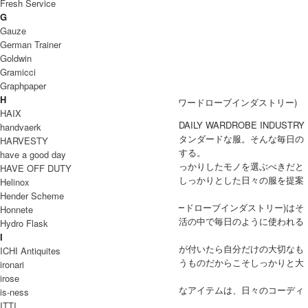
Fresh Service
パンツ
G
UNISEX
Gauze
アウター
German Trainer
トップス
Goldwin
パンツ
Gramicci
GOODS
Graphpaper
バッグ
H
HAIX
長く愛用出来る日常着〟を提案するブランドDAILY WARDROBE INDUSTRY
handvaerk
日々の生活の中で、毎日のように使われるスタンダードな服。そんな毎日の
HARVESTY
生活にかかせない服ほど簡単に選んでいたりする。
have a good day
日々の生活にかかせない服ならば、もっとしっかりしたモノを選ぶべきだと
HAVE OFF DUTY
かんがえる。そして作り手としては、もっとしっかりとした日々の服を提案
Helinox
したいとかんがえる。
Hender Scheme
DAILY WARDROBE INDUSTRY (デイリーワードローブインダストリー)はそ
Honnete
んな想いでつくられたアイテムは、日々の生活の中で毎日のように使われる
Hydro Flask
スタンダードなものばかりです。
I
普段何気なく着ている服も、いつの間にか気が付いたら自分だけの大切なも
ICHI Antiquites
のになっていたりする。日常、デイリーに使うものだからこそしっかりと大
ironari
事に選んでみませんか？
irose
スタンダードでシンプルなデザインが魅力的なアイテムは、日々のコーディ
is-ness
ネートに使いやすく、重宝します。
ITTI