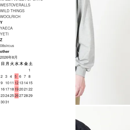
WESTOVERALLS
WILD THINGS
WOOLRICH
Y
YAECA
YETI
Z
08sircus
other
2026年8月
日
月
火
水
木
金
土
1
2
3
4
5
6
7
8
9
10
11
12
13
14
15
16
17
18
19
20
21
22
23
24
25
26
27
28
29
30
31