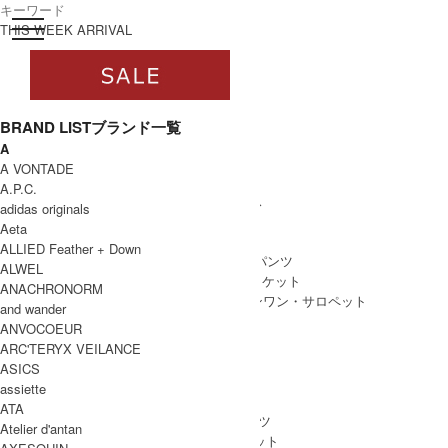
toggle navigation
ログイン
THIS WEEK ARRIVAL
BRAND LIST
ブランド一覧
A
すべて
A VONTADE
WOMEN
A.P.C.
WOMEN ALL ITEM
ONE PIECE
/ ワンピース
adidas originals
TOPS
/ トップス
Aeta
SKIRT
/ スカート
ALLIED Feather + Down
BOTTOMS
/ ボトムス・パンツ
ALWEL
OUTER
/ アウター・ジャケット
ANACHRONORM
ALL IN ONE
/ オールインワン・サロペット
and wander
ANVOCOEUR
ARC'TERYX VEILANCE
ASICS
MEN
assiette
MEN ALL ITEM
TOPS
/ トップス
ATA
BOTTOMS
/ ボトムス・パンツ
Atelier d'antan
OUTER
/ アウター・ジャケット