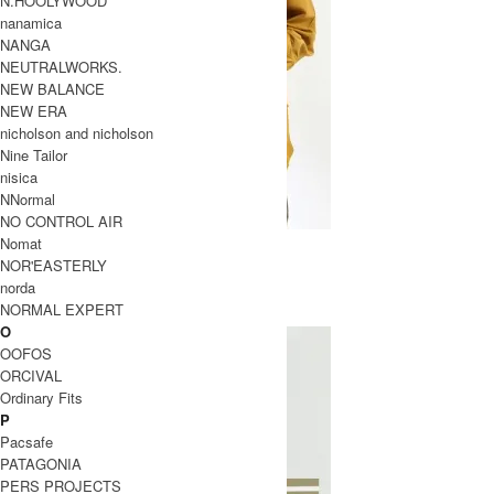
N.HOOLYWOOD
nanamica
NANGA
NEUTRALWORKS.
NEW BALANCE
NEW ERA
nicholson and nicholson
Nine Tailor
nisica
NNormal
NO CONTROL AIR
SHORT PARKA COAT
Nomat
NOR'EASTERLY
SOLD OUT
norda
DAILY WARDROBE INDUSTRY
NORMAL EXPERT
デイリーワードローブインダストリー
O
OOFOS
ORCIVAL
Ordinary Fits
P
Pacsafe
PATAGONIA
PERS PROJECTS