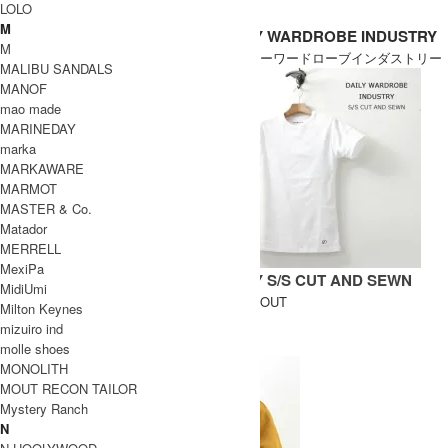
LOLO
18,700円(税込)
M
DAILY WARDROBE INDUSTRY
DAILY WARDROBE INDUSTRY
M
デイリーワードローブインダストリー
デイリーワードローブインダストリー
MALIBU SANDALS
MANOF
mao made
MARINEDAY
marka
MARKAWARE
MARMOT
MASTER & Co.
Matador
MERRELL
MexiPa
DAILY T/T CUT AND SEWN
DAILY S/S CUT AND SEWN
MidiUmi
SOLD OUT
SOLD OUT
Milton Keynes
DAILY WARDROBE INDUSTRY
mizuiro ind
デイリーワードローブインダストリー
molle shoes
MONOLITH
MOUT RECON TAILOR
Mystery Ranch
N