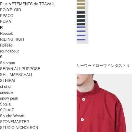
Plus VETEMENTS de TRAVAIL
POLYPLOID
PPACO
PUMA
R
Reebok
RIDING HIGH
RoToTo
Le minor BORDER SHIRTS
roundabout
SOLD OUT
S
全 [5] 商品中 [1-5] 商品を表示しています
Salomon
TOP
>
DAILY WARDROBE INDUSTRY (デイリーワードローブインダストリ
SEDAN ALL-PURPOSE
ー)
>
MEN
SEIL MARSCHALL
SI-HIRAI
si-si-si
sneeuw
snow peak
Soglia
SOLAIZ
South2 West8
STONEMASTER
STUDIO NICHOLSON