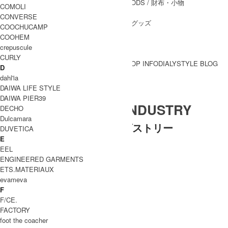
WALLET&GENERAL GOODS
/ 財布・小物
COMOLI
BELT
/ ベルト
CONVERSE
OTHER GOODS
/ その他グッズ
COOCHUCAMP
COOHEM
crepuscule
CURLY
BRAND一覧
SHOP INFO
DIALY
STYLE BLOG
D
BRAND一覧
dahl'ia
DAIWA LIFE STYLE
DAIWA PIER39
DAILY WARDROBE INDUSTRY
DECHO
Dulcamara
デイリーワードローブインダストリー
DUVETICA
E
WOMEN
EEL
アウター
ENGINEERED GARMENTS
トップス
ETS.MATERIAUX
パンツ
evameva
スカート
F
ワンピース
F/CE.
MEN
FACTORY
アウター
foot the coacher
トップス