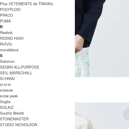
Plus VETEMENTS de TRAVAIL
POLYPLOID
PPACO
PUMA
R
Reebok
RIDING HIGH
RoToTo
roundabout
S
Salomon
SEDAN ALL-PURPOSE
SEIL MARSCHALL
SI-HIRAI
Jamie Cotton Snap Button Cardigan
si-si-si
SOLD OUT
sneeuw
Charpentier de Vaisseau
snow peak
シャルパンティエ ドゥ ヴェッソ
Soglia
SOLAIZ
South2 West8
STONEMASTER
STUDIO NICHOLSON