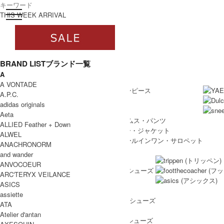
toggle navigation
ログイン
THIS WEEK ARRIVAL
BRAND LIST
ブランド一覧
A
すべて
WOMEN
A VONTADE
WOMEN ALL ITEM
ONE PIECE
/ ワンピース
A.P.C.
TOPS
/ トップス
adidas originals
SKIRT
/ スカート
Aeta
BOTTOMS
/ ボトムス・パンツ
ALLIED Feather + Down
OUTER
/ アウター・ジャケット
ALWEL
ALL IN ONE
/ オールインワン・サロペット
ANACHRONORM
SHOES
and wander
SHOES ALL ITEM
SNEAKERS
/ スニーカー
ANVOCOEUR
DRESS SHOES
/ ドレスシューズ
ARC'TERYX VEILANCE
BOOTS
/ ブーツ
ASICS
PUMPS
/ パンプス
assiette
BALLET SHOES
/ バレエシューズ
ATA
SANDALS
/ サンダル
Atelier d'antan
OTHER SHOES
/ その他シューズ