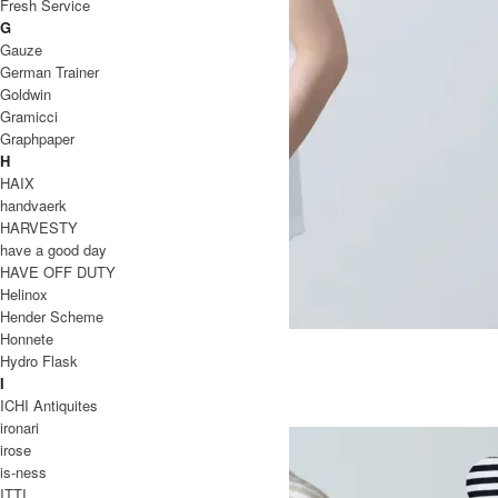
Fresh Service
G
Gauze
German Trainer
Goldwin
Gramicci
Graphpaper
H
HAIX
handvaerk
HARVESTY
have a good day
HAVE OFF DUTY
Helinox
Hender Scheme
Honnete
Jenna 50/2 Wide No Sleeve T-Shirt
Hydro Flask
13,200円(税込)
I
Charpentier de Vaisseau
ICHI Antiquites
シャルパンティエ ドゥ ヴェッソ
ironari
irose
is-ness
ITTI