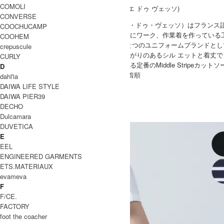
COMOLI
CONVERSE
Charpentier de Vaisseau（シャルパンティエ・ドゥ・ヴェッソ）はフ
COOCHUCAMP
フランスやイングランド、日本で、昔ながらにワーク、作業着を作っている
COOHEM
ァクトリーを良い形でマッチングさせ、 ひとつのユニフォームブランドとして立ち上
crepuscule
人気で定番のプリーツスカートは、程よく広がりのあるシル エットと着丈
CURLY
他にも、ベーシックで通年お楽しみいただける定番のMiddle Stripeカット
D
[ 並び順を変更 ] -
おすすめ順
-
価格順
-
新着順
dahl'ia
全 [12] 商品中 [1-12] を表示
DAIWA LIFE STYLE
1
DAIWA PIER39
Charpentier de Vaisseau
DECHO
Dulcamara
シャルパンティエ ドゥ ヴェッソ
DUVETICA
E
EEL
ENGINEERED GARMENTS
ETS.MATERIAUX
evameva
F
F/CE.
FACTORY
foot the coacher