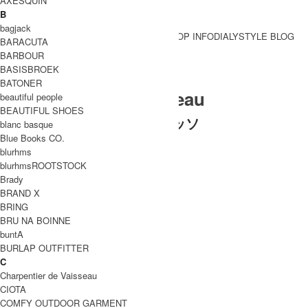
AXESQUIN
B
bagjack
BRAND一覧
SHOP INFO
DIALY
STYLE BLOG
BARACUTA
BRAND一覧
BARBOUR
BASISBROEK
BATONER
Charpentier de Vaisseau
beautiful people
BEAUTIFUL SHOES
シャルパンティエ ドゥ ヴェッソ
blanc basque
Blue Books CO.
WOMEN
blurhms
アウター
blurhmsROOTSTOCK
トップス
Brady
パンツ
BRAND X
スカート
BRING
ワンピース
BRU NA BOINNE
MEN
buntA
アウター
BURLAP OUTFITTER
トップス
C
パンツ
Charpentier de Vaisseau
UNISEX
CIOTA
トップス
COMFY OUTDOOR GARMENT
パンツ