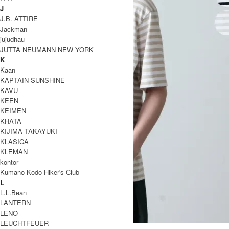
J
J.B. ATTIRE
Jackman
jujudhau
JUTTA NEUMANN NEW YORK
K
Kaan
KAPTAIN SUNSHINE
KAVU
KEEN
KEIMEN
KHATA
KIJIMA TAKAYUKI
KLASICA
KLEMAN
kontor
Kumano Kodo Hiker's Club
L
L.L.Bean
LANTERN
LENO
LEUCHTFEUER