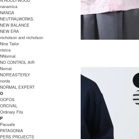
N.HOOLYWOOD
nanamica
NANGA
NEUTRALWORKS.
NEW BALANCE
NEW ERA
nicholson and nicholson
Tatum Co/Li Shirt Jacket
Nine Tailor
nisica
SOLD OUT
NNormal
Charpentier de Vaisseau
NO CONTROL AIR
シャルパンティエ ドゥ ヴェッソ
Nomat
NOR'EASTERLY
norda
NORMAL EXPERT
O
OOFOS
ORCIVAL
Ordinary Fits
P
Pacsafe
PATAGONIA
PERS PROJECTS