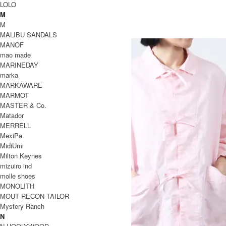
Jenson 50/2 Stripe S/S
LOLO
10,780円(税込)
M
Charpentier de Vaisseau
M
シャルパンティエ ドゥ ヴェッソ
MALIBU SANDALS
MANOF
mao made
MARINEDAY
marka
MARKAWARE
MARMOT
MASTER & Co.
Matador
MERRELL
MexiPa
MidiUmi
Milton Keynes
mizuiro ind
molle shoes
MONOLITH
MOUT RECON TAILOR
Mystery Ranch
N