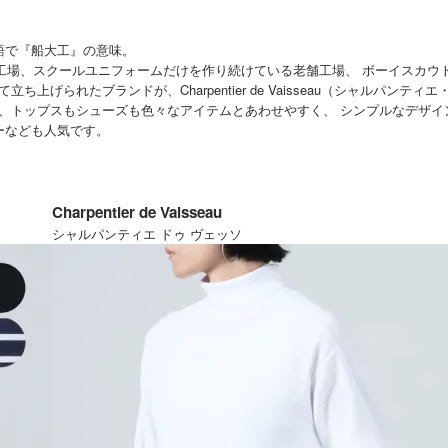
ランス語で『船大工』の意味。
工場、スクールユニフォームだけを作り続けている老舗工場、 ボーイスカウ
げられたブランドが、Charpentier de Vaisseau（シャルパンテ
で、トップスもシューズも色々なアイテムとあわせやすく、 シンプルなデザ
ソーなども人気です。
Charpentier de Vaisseau
シャルパンティエ ドゥ ヴェッソ