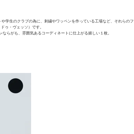
トや学生のクラブの為に、刺繍やワッペンを作っている工場など、それらのフ
ィエ・ドゥ・ヴェッソ）です。
インならがも、雰囲気あるコーディネートに仕上がる嬉しい１枚。