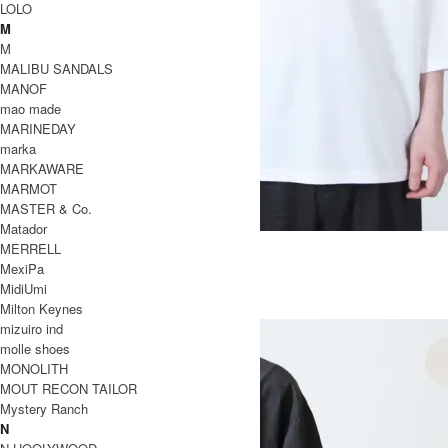
LOLO
M
M
MALIBU SANDALS
MANOF
mao made
MARINEDAY
marka
MARKAWARE
MARMOT
MASTER & Co.
Matador
YURURI TEE 3/4
MERRELL
8,800円(税込)
MexiPa
EEL
MidiUmi
イール
Milton Keynes
mizuiro ind
molle shoes
MONOLITH
MOUT RECON TAILOR
Mystery Ranch
N