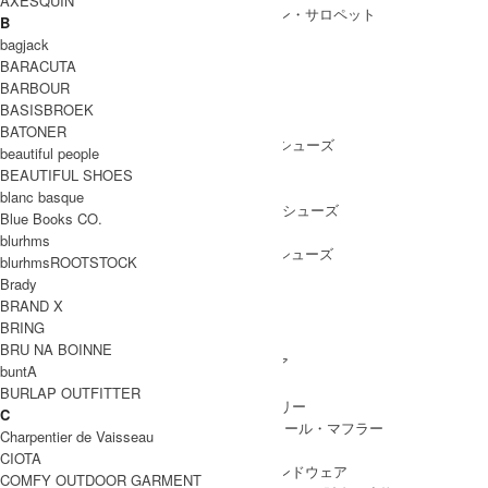
AXESQUIN
ALL IN ONE
/ オールインワン・サロペット
B
bagjack
BARACUTA
BARBOUR
SHOES
BASISBROEK
SHOES ALL ITEM
SNEAKERS
/ スニーカー
BATONER
DRESS SHOES
/ ドレスシューズ
beautiful people
BOOTS
/ ブーツ
BEAUTIFUL SHOES
PUMPS
/ パンプス
blanc basque
BALLET SHOES
/ バレエシューズ
Blue Books CO.
SANDALS
/ サンダル
blurhms
OTHER SHOES
/ その他シューズ
blurhmsROOTSTOCK
Brady
BRAND X
BRING
GOODS
BRU NA BOINNE
GOODS ALL ITEM
HAT
/ 帽子・ヘッドウェア
buntA
BAG
/ バッグ
BURLAP OUTFITTER
ACCESSARY
/ アクセサリー
C
STOLE&MUFFLER
/ ストール・マフラー
Charpentier de Vaisseau
LEG WEAR
/ 靴下
CIOTA
HAND WEAR
/ 手袋・ハンドウェア
COMFY OUTDOOR GARMENT