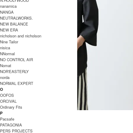
N.HOOLYWOOD
nanamica
NANGA
NEUTRALWORKS.
NEW BALANCE
NEW ERA
nicholson and nicholson
Nine Tailor
nisica
NNormal
NO CONTROL AIR
Nomat
NOR'EASTERLY
norda
NORMAL EXPERT
O
OOFOS
ORCIVAL
Ordinary Fits
P
チャコールヘンリー Women's
Pacsafe
16,500円(税込)
9,900円(税込)
PATAGONIA
全 [2] 商品中 [1-2] 商品を表示しています
PERS PROJECTS
TOP
>
EEL (イール)
>
WOMEN
>
トップス