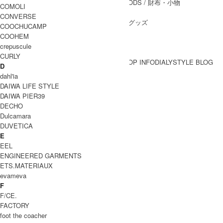
WALLET&GENERAL GOODS
/ 財布・小物
COMOLI
BELT
/ ベルト
CONVERSE
OTHER GOODS
/ その他グッズ
COOCHUCAMP
COOHEM
crepuscule
CURLY
BRAND一覧
SHOP INFO
DIALY
STYLE BLOG
D
BRAND一覧
dahl'ia
DAIWA LIFE STYLE
DAIWA PIER39
EEL
DECHO
Dulcamara
イール
DUVETICA
E
WOMEN
EEL
アウター
ENGINEERED GARMENTS
トップス
ETS.MATERIAUX
パンツ
evameva
スカート
F
ワンピース
F/CE.
MEN
FACTORY
アウター
foot the coacher
トップス