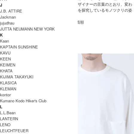
「変わらない良さ、変わる良さ。」その、デザイナーの言葉のとおり、変わ
J
らないもの、変えてゆくもの、常に良いものを探究しているモノツクリの姿
J.B. ATTIRE
勢が、形となって表れています。
Jackman
[ 並び順を変更 ] -
おすすめ順
-
価格順
-
新着順
jujudhau
全 [2] 商品中 [1-2] を表示
JUTTA NEUMANN NEW YORK
1
K
EEL
Kaan
KAPTAIN SUNSHINE
イール
KAVU
KEEN
KEIMEN
KHATA
KIJIMA TAKAYUKI
KLASICA
KLEMAN
kontor
Kumano Kodo Hiker's Club
L
L.L.Bean
LANTERN
LENO
LEUCHTFEUER