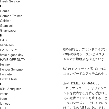
Fresh Service
パンツ
G
UNISEX
Gauze
アウター
German Trainer
トップス
Goldwin
パンツ
Gramicci
GOODS
Graphpaper
ヘッドウェア
H
バッグ
HAIX
handvaerk
EEL
Products(イール)は『普遍的で特別な一着を目指し、ブランドアイデン
HARVESTY
ティティを探求する事』をコンセプトに、2003年の秋冬シーズンよりスター
have a good day
トしたブランドで、現在では東京の中目黒と五本木に旗艦店を構えていま
HAVE OFF DUTY
す。
Helinox
2人の男性デザイナーの独特な視点から生み出されるアイデアと遊び心のあ
Hender Scheme
るディティールやネーミング、シルエットはスタンダードなアイテムの中に
Honnete
も独特な世界観のある他には無い洋服に。
Hydro Flask
また、春にはサクラコート、夏には砂浜デニムやHOME、OFRANCE、
I
LIFE、のプリントTシャツ、そして冬にはオーロラマンコート、オリオンコ
ICHI Antiquites
ート、エレベスト、など、シーズン毎のブランドを代表する定番と呼ばれる
ironari
ロングヒットアイテムが多いのも特徴。ただその定番アイテムも止まること
irose
なく進化を続け、また新しい定番を作り出し、次のシーズン、そしてその次
is-ness
のシーズンとユーザーの高まる期待に応え続けているのもEELの魅力です。
ITTI