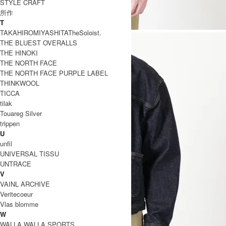
STYLE CRAFT
所作
T
TAKAHIROMIYASHITATheSoloist.
THE BLUEST OVERALLS
THE HINOKI
THE NORTH FACE
THE NORTH FACE PURPLE LABEL
THINKWOOL
TICCA
tilak
Touareg Silver
trippen
U
unfil
UNIVERSAL TISSU
UNTRACE
V
VAINL ARCHIVE
Veritecoeur
Vlas blomme
W
WALLA WALLA SPORTS