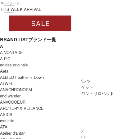
toggle navigation
ログイン
THIS WEEK ARRIVAL
BRAND LIST
ブランド一覧
A
すべて
A VONTADE
WOMEN
A.P.C.
WOMEN ALL ITEM
ONE PIECE
/ ワンピース
adidas originals
TOPS
/ トップス
Aeta
SKIRT
/ スカート
ALLIED Feather + Down
BOTTOMS
/ ボトムス・パンツ
ALWEL
OUTER
/ アウター・ジャケット
ANACHRONORM
ALL IN ONE
/ オールインワン・サロペット
and wander
ANVOCOEUR
ARC'TERYX VEILANCE
ASICS
MEN
assiette
MEN ALL ITEM
TOPS
/ トップス
ATA
BOTTOMS
/ ボトムス・パンツ
Atelier d'antan
OUTER
/ アウター・ジャケット