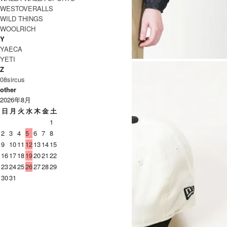
WESTOVERALLS
WILD THINGS
WOOLRICH
Y
YAECA
YETI
Z
08sircus
other
2026年8月
日
月
火
水
木
金
土
1
2
3
4
5
6
7
8
9
10
11
12
13
14
15
16
17
18
19
20
21
22
23
24
25
26
27
28
29
30
31