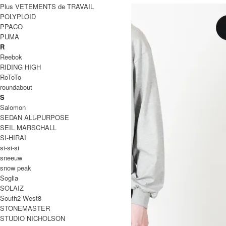
Plus VETEMENTS de TRAVAIL
POLYPLOID
PPACO
PUMA
R
Reebok
RIDING HIGH
RoToTo
roundabout
S
Salomon
SEDAN ALL-PURPOSE
SEIL MARSCHALL
SI-HIRAI
si-si-si
sneeuw
snow peak
Soglia
SOLAIZ
South2 West8
STONEMASTER
STUDIO NICHOLSON