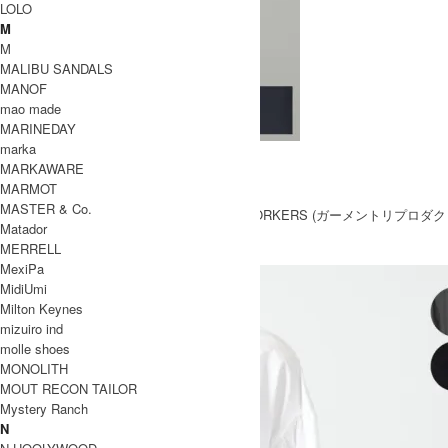
LOLO
M
M
MALIBU SANDALS
MANOF
mao made
MARINEDAY
marka
NEW HENRY NECK SHIRT
MARKAWARE
SOLD OUT
MARMOT
全 [1] 商品中 [1-1] 商品を表示しています
MASTER & Co.
TOP
>
GARMENT REPRODUCTION OF WORKERS (ガーメントリプロダク
Matador
ションオブワーカーズ)
>
MEN
>
トップス
MERRELL
MexiPa
MidiUmi
Milton Keynes
mizuiro ind
molle shoes
MONOLITH
MOUT RECON TAILOR
Mystery Ranch
N