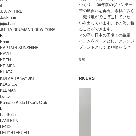
で見つけた古い素材を現地フランスの工場でつくり、100年前のヴィンテー
J
ジウェアからマスターパターンを起こして、昔の風合いを再現。素材の多く
J.B. ATTIRE
はデッドストックの古いリネンやコットンで、織り地がでこぼこしていた
Jackman
り、シュリンクしており、それが独特の味わいを出しています。その為、着
jujudhau
込めば着込むほど個性豊かな味わいを堪能することができます。
JUTTA NEUMANN NEW YORK
近年ではフランスのみならず、よりクォリティの高い日本の工場での生産
K
や、日本の生地を使用した、ヴィンテージアイテムをベースとし、アレンジ
Kaan
を加えたオリジナルのアイテムもリリース。ブランドとしてより幅を広げ、
KAPTAIN SUNSHINE
魅力を増しています。
KAVU
[ 並び順を変更 ] -
おすすめ順
-
価格順
-
新着順
KEEN
全 [1] 商品中 [1-1] を表示
KEIMEN
1
KHATA
GARMENT REPRODUCTION OF WORKERS
KIJIMA TAKAYUKI
KLASICA
ガーメントリプロダクションオブワーカーズ
KLEMAN
kontor
Kumano Kodo Hiker's Club
L
L.L.Bean
LANTERN
LENO
LEUCHTFEUER