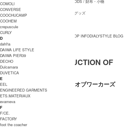
WALLET&GENERAL GOODS
/ 財布・小物
COMOLI
BELT
/ ベルト
CONVERSE
OTHER GOODS
/ その他グッズ
COOCHUCAMP
COOHEM
crepuscule
CURLY
BRAND一覧
SHOP INFO
DIALY
STYLE BLOG
D
BRAND一覧
dahl'ia
DAIWA LIFE STYLE
DAIWA PIER39
GARMENT REPRODUCTION OF
DECHO
Dulcamara
WORKERS
DUVETICA
E
ガーメントリプロダクションオブワーカーズ
EEL
ENGINEERED GARMENTS
WOMEN
ETS.MATERIAUX
アウター
evameva
トップス
F
パンツ
F/CE.
スカート
FACTORY
ワンピース
foot the coacher
MEN