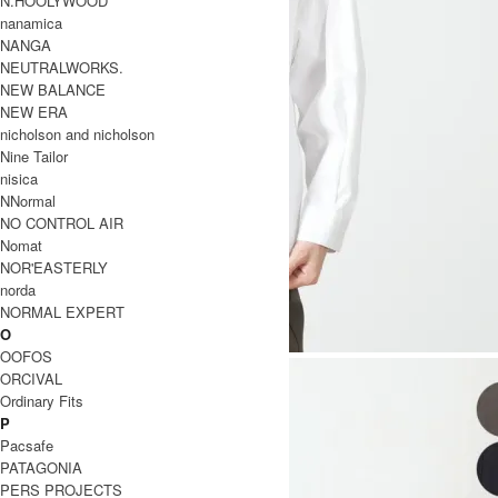
N.HOOLYWOOD
nanamica
NANGA
NEUTRALWORKS.
NEW BALANCE
NEW ERA
nicholson and nicholson
Nine Tailor
nisica
NNormal
NO CONTROL AIR
Nomat
NOR'EASTERLY
norda
NORMAL EXPERT
O
OOFOS
ORCIVAL
Ordinary Fits
P
Pacsafe
PATAGONIA
PERS PROJECTS