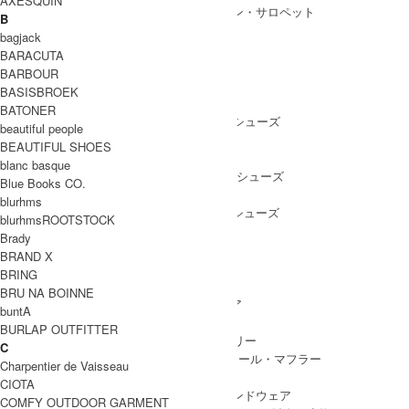
AXESQUIN
ALL IN ONE
/ オールインワン・サロペット
B
bagjack
BARACUTA
BARBOUR
SHOES
BASISBROEK
SHOES ALL ITEM
SNEAKERS
/ スニーカー
BATONER
DRESS SHOES
/ ドレスシューズ
beautiful people
BOOTS
/ ブーツ
BEAUTIFUL SHOES
PUMPS
/ パンプス
blanc basque
BALLET SHOES
/ バレエシューズ
Blue Books CO.
SANDALS
/ サンダル
blurhms
OTHER SHOES
/ その他シューズ
blurhmsROOTSTOCK
Brady
BRAND X
BRING
GOODS
BRU NA BOINNE
GOODS ALL ITEM
HAT
/ 帽子・ヘッドウェア
buntA
BAG
/ バッグ
BURLAP OUTFITTER
ACCESSARY
/ アクセサリー
C
STOLE&MUFFLER
/ ストール・マフラー
Charpentier de Vaisseau
LEG WEAR
/ 靴下
CIOTA
HAND WEAR
/ 手袋・ハンドウェア
COMFY OUTDOOR GARMENT