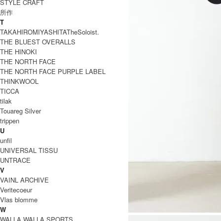
STYLE CRAFT
所作
T
TAKAHIROMIYASHITATheSoloist.
THE BLUEST OVERALLS
THE HINOKI
THE NORTH FACE
THE NORTH FACE PURPLE LABEL
THINKWOOL
TICCA
tilak
Touareg Silver
trippen
U
unfil
UNIVERSAL TISSU
UNTRACE
V
VAINL ARCHIVE
Veritecoeur
Vlas blomme
W
WALLA WALLA SPORTS