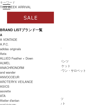
toggle navigation
ログイン
THIS WEEK ARRIVAL
BRAND LIST
ブランド一覧
A
すべて
A VONTADE
WOMEN
A.P.C.
WOMEN ALL ITEM
ONE PIECE
/ ワンピース
adidas originals
TOPS
/ トップス
Aeta
SKIRT
/ スカート
ALLIED Feather + Down
BOTTOMS
/ ボトムス・パンツ
ALWEL
OUTER
/ アウター・ジャケット
ANACHRONORM
ALL IN ONE
/ オールインワン・サロペット
and wander
ANVOCOEUR
ARC'TERYX VEILANCE
ASICS
MEN
assiette
MEN ALL ITEM
TOPS
/ トップス
ATA
BOTTOMS
/ ボトムス・パンツ
Atelier d'antan
OUTER
/ アウター・ジャケット