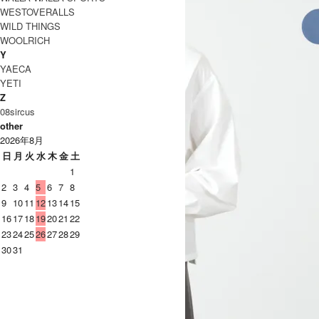
WESTOVERALLS
WILD THINGS
WOOLRICH
Y
YAECA
YETI
Z
08sircus
other
2026年8月
日
月
火
水
木
金
土
1
2
3
4
5
6
7
8
9
10
11
12
13
14
15
16
17
18
19
20
21
22
23
24
25
26
27
28
29
30
31