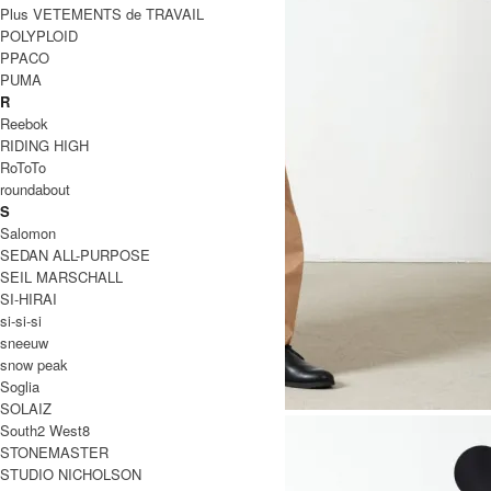
Plus VETEMENTS de TRAVAIL
POLYPLOID
PPACO
PUMA
R
Reebok
RIDING HIGH
RoToTo
roundabout
S
Salomon
SEDAN ALL-PURPOSE
SEIL MARSCHALL
SI-HIRAI
si-si-si
sneeuw
snow peak
Soglia
SOLAIZ
South2 West8
STONEMASTER
STUDIO NICHOLSON