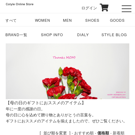
ログイン
toggl
すべて
WOMEN
MEN
SHOES
GOODS
BRAND一覧
SHOP INFO
DIALY
STYLE BLOG
【母の日のギフトにおススメのアイテム】
年に一度の感謝の日。
母の日に心を込めて贈り物とありがとうの言葉を。
ギフトにおススメのアイテムを揃えましたので、ぜひご覧ください。
[ 並び順を変更 ] -
おすすめ順
-
価格順
-
新着順